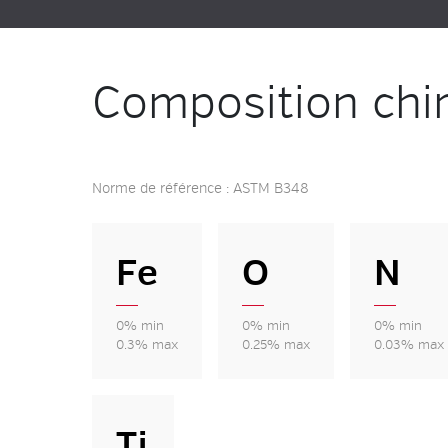
Composition chi
Norme de référence : ASTM B348
Fe
O
N
0% min
0% min
0% min
0.3% max
0.25% max
0.03% max
Ti