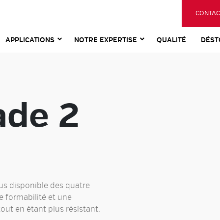
CONTAC
APPLICATIONS
NOTRE EXPERTISE
QUALITÉ
DÉST
ade 2
lus disponible des quatre
e formabilité et une
tout en étant plus résistant.