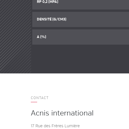
RP 0,2 (MPA)
DENSITÉ (G/CM3)
A (%)
CONTACT
Acnis international
17 Rue des Frères Lumière