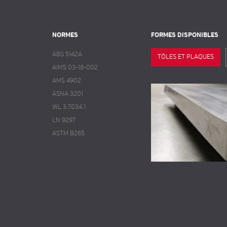
NORMES
FORMES DISPONIBLES
ABS 5142A
TÔLES ET PLAQUES
AIMS 03-18-002
AMS 4902
ASNA 3201
WL 3.7034.1
LN 9297
ASTM B265