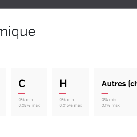
mique
C
H
Autres (c
0% min
0% min
0% min
0.08% max
0.015% max
0.1% max