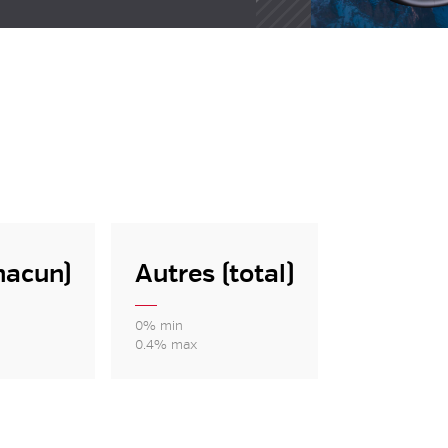
hacun)
Autres (total)
0% min
0.4% max