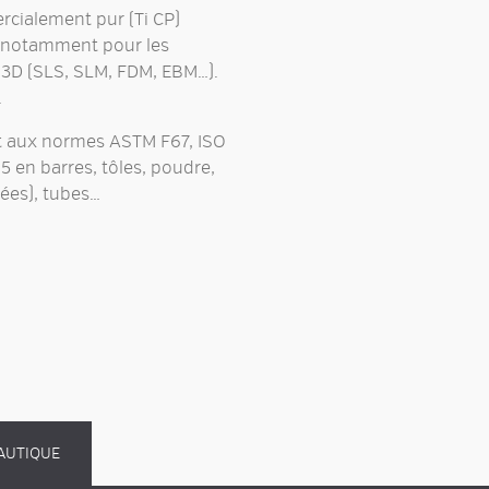
cialement pur (Ti CP)
, notamment pour les
 3D
(SLS, SLM, FDM, EBM…).
.
 aux normes ASTM F67, ISO
en barres, tôles, poudre,
etées), tubes…
AUTIQUE