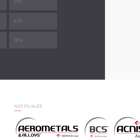
275
4.51
18%
NOS FILIALES