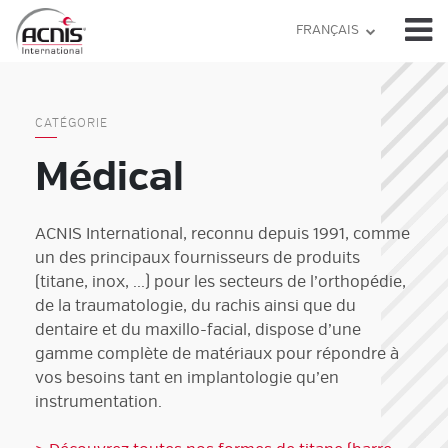
Skip
FRANÇAIS
to
content
CATÉGORIE
Médical
ACNIS International, reconnu depuis 1991, comme
un des principaux fournisseurs de produits
(
titane
,
inox
, ...) pour les secteurs de l’
orthopédie
,
de la
traumatologie
, du
rachis
ainsi que du
dentaire
et du
maxillo-facial
, dispose d’une
gamme complète de matériaux pour répondre à
vos besoins tant en
implantologie
qu’en
instrumentation
.