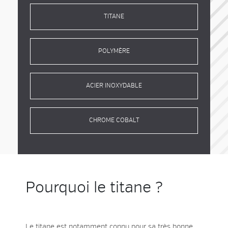
TITANE
POLYMÈRE
ACIER INOXYDABLE
CHROME COBALT
Pourquoi le titane ?
Le
titane
est notamment connu pour sa très bonne