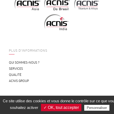
PLUS D'INFORMATIONS
QUI SOMMES-NOUS ?
SERVICES
QUALITÉ
ACNIS GROUP
Ce site utilise des cookies et vous donne le contrôle sur ce que vo
CONTACTEZ-NOUS
OUTILS DE CALCUL
souhaitez activer
✓ OK, tout accepter
Personnaliser