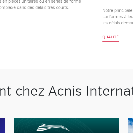
 en pièces unitaires ou en séries de forme
omplexe dans des délais très courts.
Notre principale
conformes à leur
les délais dema
QUALITÉ
 chez Acnis Internat