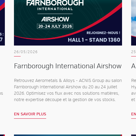
26/05/2026
25
Farnborough International Airshow
A
Retrouvez Aerometals & Alloys - ACNIS Group au salon
Re
Farnborough International Airshow du 20 au 24 juillet
Hy
os
2026. Optimisez vos flux avec nos solutions matières,
av
notre expertise découpe et la gestion de vos stocks.
et
EN SAVOIR PLUS
EN