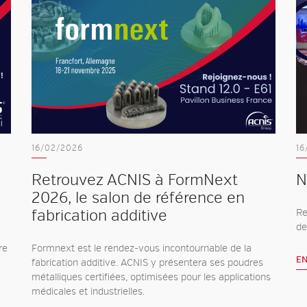
16/02/2026
16
Retrouvez ACNIS à FormNext
N
2026, le salon de référence en
fabrication additive
Re
de
re
Formnext est le rendez-vous incontournable de la
EN
fabrication additive. ACNIS y présentera ses poudres
métalliques certifiées, optimisées pour les applications
médicales et industrielles.