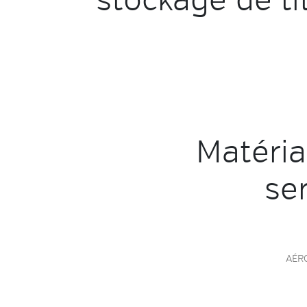
stockage de ti
Matéri
se
AÉR