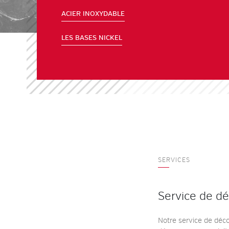
ACIER INOXYDABLE
LES BASES NICKEL
SERVICES
Service de d
Notre service de déc