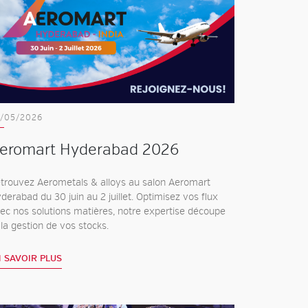
/05/2026
eromart Hyderabad 2026
trouvez Aerometals & alloys au salon Aeromart
derabad du 30 juin au 2 juillet. Optimisez vos flux
ec nos solutions matières, notre expertise découpe
 la gestion de vos stocks.
 SAVOIR PLUS