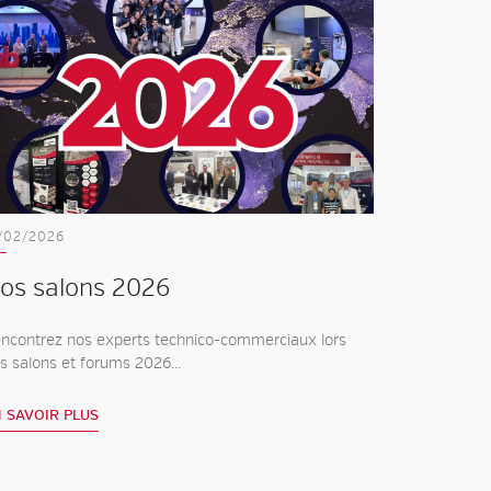
/02/2026
os salons 2026
ncontrez nos experts technico-commerciaux lors
s salons et forums 2026...
 SAVOIR PLUS