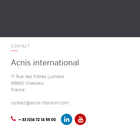
CONTACT
Acnis international
17 Rue des Frères Lumière
69680 Chassieu
France
contact@acnis-titanium.com
+ 33 (0)4 72 14 55 00