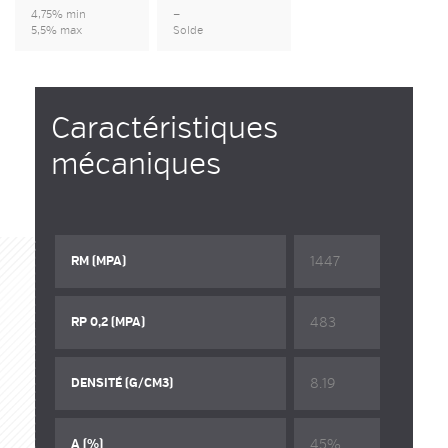
4,75% min
—
5,5% max
Solde
Caractéristiques
mécaniques
1447
RM (MPA)
483
RP 0,2 (MPA)
8.19
DENSITÉ (G/CM3)
45%
A (%)