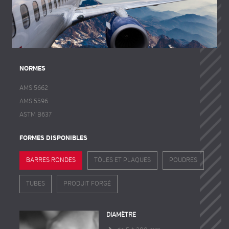
NORMES
AMS 5662
AMS 5596
ASTM B637
FORMES DISPONIBLES
BARRES RONDES
TÔLES ET PLAQUES
POUDRES
TUBES
PRODUIT FORGÉ
DIAMÈTRE