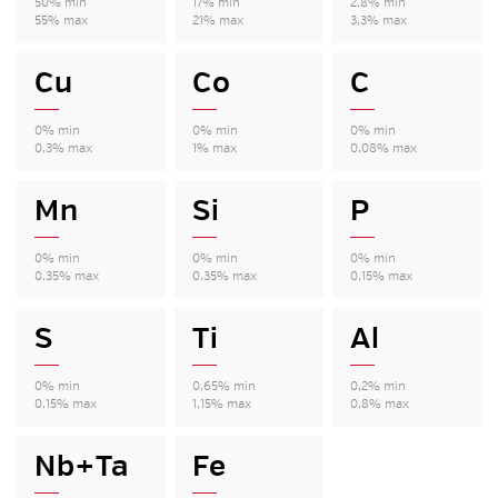
50% min
17% min
2,8% min
55% max
21% max
3,3% max
Cu
Co
C
0% min
0% min
0% min
0,3% max
1% max
0,08% max
Mn
Si
P
0% min
0% min
0% min
0,35% max
0,35% max
0,15% max
S
Ti
Al
0% min
0,65% min
0,2% min
0,15% max
1,15% max
0,8% max
Nb+Ta
Fe