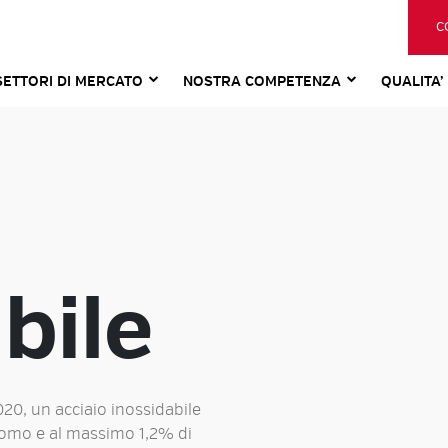
C
SETTORI DI MERCATO
NOSTRA COMPETENZA
QUALITA’
bile
20, un acciaio inossidabile
romo e al massimo 1,2% di