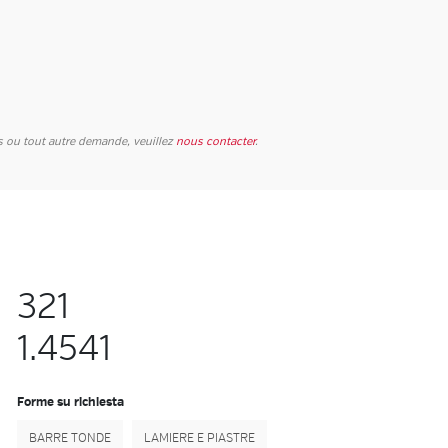
és ou tout autre demande,
veuillez
nous contacter
.
321
1.4541
Forme su richiesta
BARRE TONDE
LAMIERE E PIASTRE