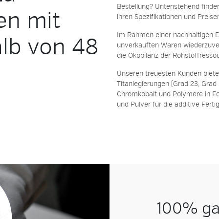
Bestellung? Untenstehend finden
en mit
ihren Spezifikationen und Preise
Im Rahmen einer nachhaltigen Ent
lb von 48
unverkauften Waren wiederzuve
die Ökobilanz der Rohstoffresso
Unseren treuesten Kunden biete
Titanlegierungen
(Grad 23, Grad 
Chromkobalt
und
Polymere
in Fo
und Pulver für die additive Ferti
100% ga