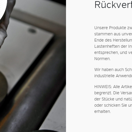
Rückverf
Unsere Produkte zw
stammen aus unverk
Ende des Herstellung
Lastenheften der Ind
entsprechen, und v
Normen.
Wir haben auch Schr
industrielle Anwend
HINWEIS: Alle Artik
begrenzt. Die Vers
der Stücke und natü
oder schicken Sie u
erhalten.