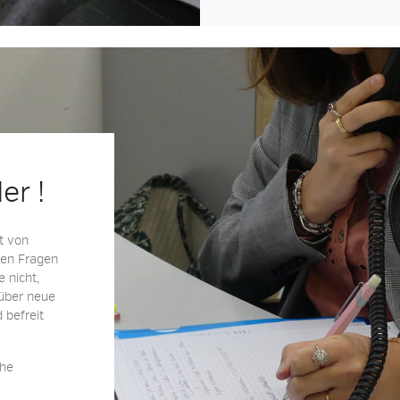
er !
t von
llen Fragen
 nicht,
 über neue
 befreit
che