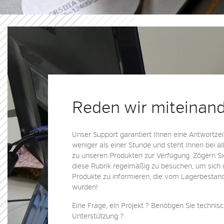
Reden wir miteinand
Unser Support garantiert Ihnen eine Antwortzei
weniger als einer Stunde und steht Ihnen bei a
zu unseren Produkten zur Verfügung. Zögern Sie
diese Rubrik regelmäßig zu besuchen, um sich
Produkte zu informieren, die vom Lagerbestand
wurden!
Eine Frage, ein Projekt ? Benötigen Sie technis
Unterstützung ?