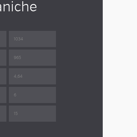
aniche
1034
965
4,64
6
15