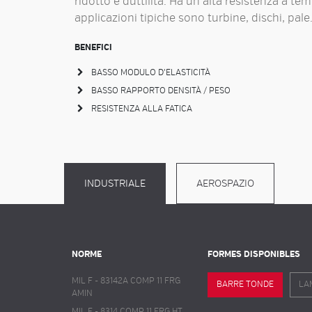
ridotto e duttilità. Ha un’alta resistenza a te
applicazioni tipiche sono turbine, dischi, pale
BENEFICI
BASSO MODULO D'ELASTICITÀ
BASSO RAPPORTO DENSITÀ / PESO
RESISTENZA ALLA FATICA
INDUSTRIALE
AEROSPAZIO
NORME
FORMES DISPONIBLES
MIL F - 83142A COMP 11 FRG
BARRE TONDE
LA
AMIN
MIL F - 8314 COMP 11 FRG HT