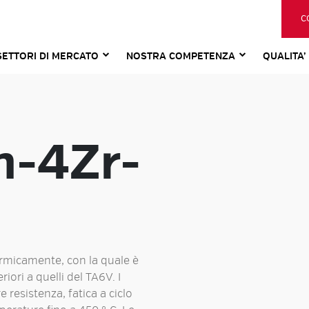
C
SETTORI DI MERCATO
NOSTRA COMPETENZA
QUALITA’
n-4Zr-
termicamente, con la quale è
riori a quelli del TA6V. I
resistenza, fatica a ciclo