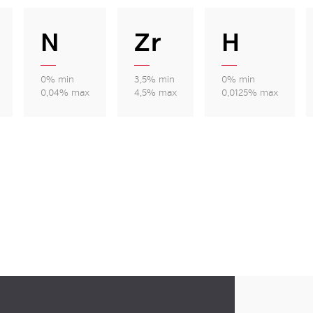
N
Zr
H
0% min
3,5% min
0% min
0,04% max
4,5% max
0,0125% max