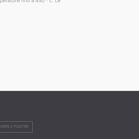
mperature fino a 450 ° C. Le
.
MIERE E PIASTRE