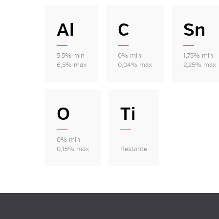
Al
C
Sn
5,5% min
0% min
1,75% min
6,5% max
0,04% max
2,25% max
O
Ti
0% min
—
0,15% max
Restante