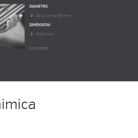
DIAMETRO
Da 12 mm al 150 mm
DIMENSIONI
3000 mm
EN STOCK
imica