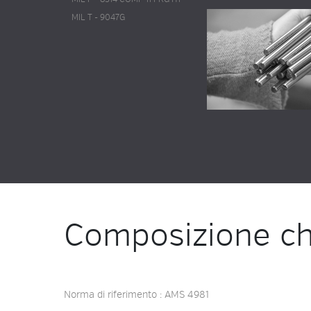
MIL T - 9047G
Composizione ch
Norma di riferimento : AMS 4981