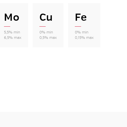
Mo
Cu
Fe
5,5% min
0% min
0% min
6,5% max
0,5% max
0,15% max