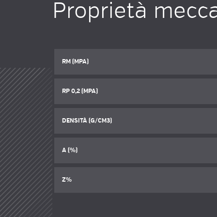
Proprietà mecc
RM (MPA)
RP 0,2 (MPA)
DENSITÀ (G/CM3)
A (%)
Z%