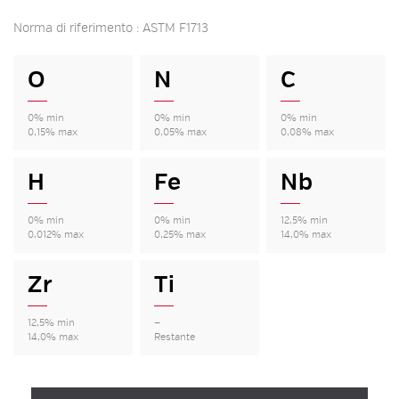
Norma di riferimento : ASTM F1713
O
N
C
0% min
0% min
0% min
0,15% max
0,05% max
0,08% max
H
Fe
Nb
0% min
0% min
12,5% min
0,012% max
0,25% max
14,0% max
Zr
Ti
12,5% min
—
14,0% max
Restante