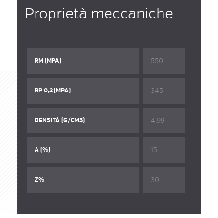
Proprietà meccaniche
550
RM (MPA)
345
RP 0,2 (MPA)
4,99
DENSITÀ (G/CM3)
15
A (%)
30
Z%