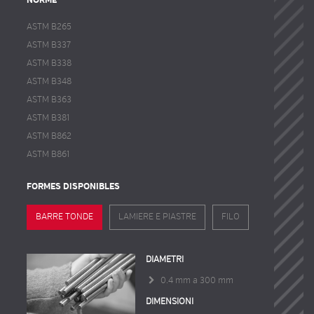
NORME
ASTM B265
ASTM B337
ASTM B338
ASTM B348
ASTM B363
ASTM B381
ASTM B862
ASTM B861
FORMES DISPONIBLES
BARRE TONDE
LAMIERE E PIASTRE
FILO
DIAMETRI
0.4 mm a 300 mm
DIMENSIONI