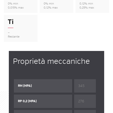
0% min
0% min
0,12% min
0,015% max
0,12% max
0,25% max
Ti
—
Restante
Proprietà meccaniche
345
RM (MPA)
276
RP 0,2 (MPA)