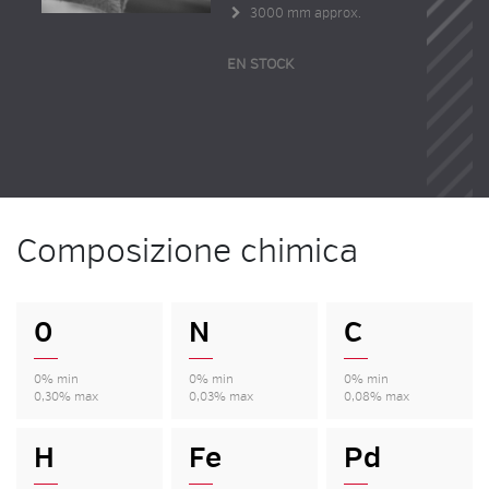
3000 mm approx.
EN STOCK
Composizione chimica
0
N
C
0% min
0% min
0% min
0,30% max
0,03% max
0,08% max
H
Fe
Pd