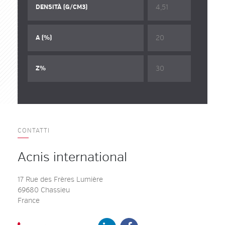
4,51
DENSITÀ (G/CM3)
20
A (%)
30
Z%
CONTATTI
Acnis international
17 Rue des Frères Lumière
69680 Chassieu
France