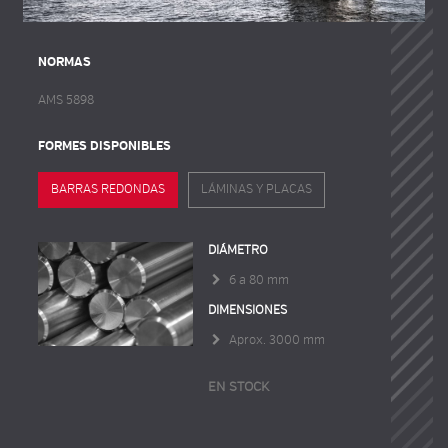
NORMAS
AMS 5898
FORMES DISPONIBLES
BARRAS REDONDAS
LÁMINAS Y PLACAS
DIÁMETRO
6 a 80 mm
DIMENSIONES
Aprox. 3000 mm
EN STOCK