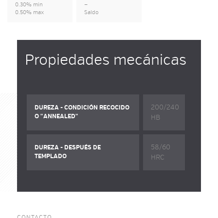
0.30% min
—
0.50% max
Saldo
Propiedades mecánicas
200/240
DUREZA - CONDICIÓN RECOCIDO
O "ANNEALED"
HB
58/60
DUREZA - DESPUÉS DE
TEMPLADO
HRC
CONTACTO