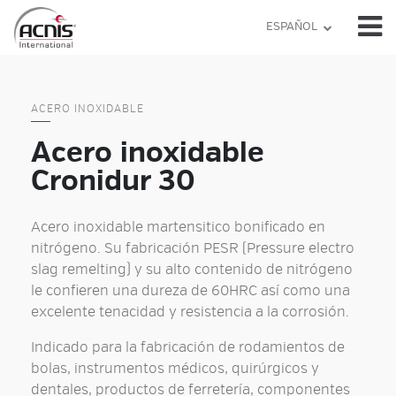
Skip
ESPAÑOL
to
content
ACERO INOXIDABLE
Acero inoxidable
Cronidur 30
Acero inoxidable martensitico
bonificado en
nitrógeno. Su fabricación PESR (Pressure electro
slag remelting) y su alto contenido de nitrógeno
le confieren una dureza de 60HRC así como una
excelente tenacidad y resistencia a la corrosión.
Indicado para la
fabricación de rodamientos de
bolas
,
instrumentos médicos
,
quirúrgicos
y
dentales
, productos de ferretería, componentes