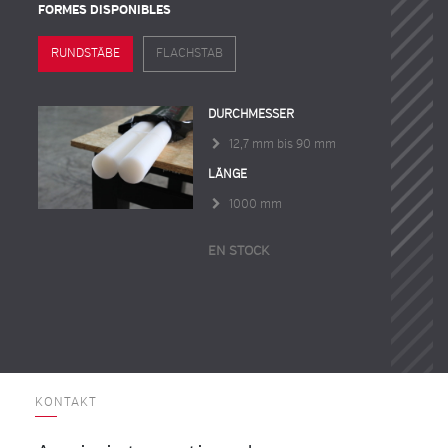
FORMES DISPONIBLES
RUNDSTÄBE
FLACHSTAB
DURCHMESSER
12,7 mm bis 90 mm
LÄNGE
1000 mm
EN STOCK
KONTAKT